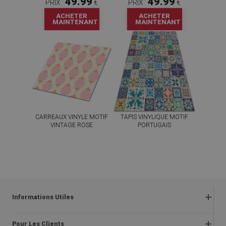
49.99
49.99
PRIX :
€
PRIX :
€
ACHETER
ACHETER
MAINTENANT
MAINTENANT
CARREAUX VINYLE MOTIF
TAPIS VINYLIQUE MOTIF
VINTAGE ROSE
PORTUGAIS
59.99
49.99
PRIX :
€
PRIX :
€
ACHETER
ACHETER
MAINTENANT
MAINTENANT
Informations Utiles
Retours
Pour Les Clients