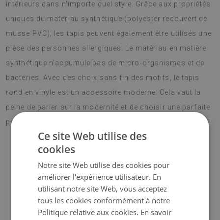
intérieurs dans n'importe quel style. Grâce aux propriétés
uniques du matériau synthétique (polyester recouvert de
musse PVC), les tapis peuvent également être utilisés une
pièce des personnes allergiques. Le matériau en matière
synthétique n'accumule pas de micro-organismes et de
bactéries. Avec des choix sans fin des motifs, le tapis
rond en vinyle est un accessoire moderne. Cela vaut la
peine de parier sur la modernité et de choisir une parfaite
pour votre intérieur. Concevez votre salon avec une idée !
Ce site Web utilise des
cookies
♦ Matériau :
vinyle renforcé par une maille PES ;
Notre site Web utilise des cookies pour
améliorer l'expérience utilisateur. En
♦ Épaisseur :
1,6 mm
;
utilisant notre site Web, vous acceptez
tous les cookies conformément à notre
♦
Les moquettes ne sont pas antidérapantes
;
Politique relative aux cookies.
En savoir