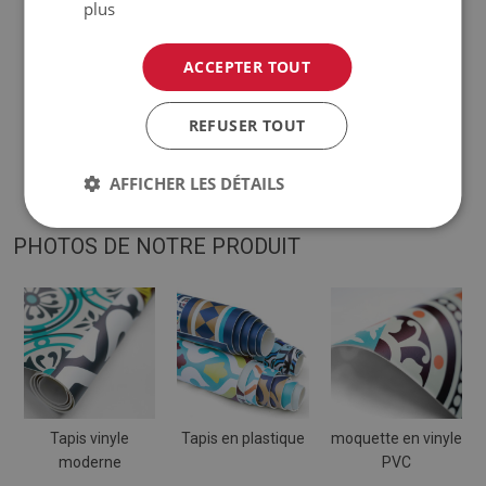
plus
♦
Les teintes de la moquette peuvent varier légèrement
par rapport à la visualisation.
ACCEPTER TOUT
♦
Le tapis est conçu pour être utilisé sur une surface dure.
REFUSER TOUT
Lorsqu'il est placé sur une surface molle, il peut se plier et se
déplacer.
AFFICHER LES DÉTAILS
PHOTOS DE NOTRE PRODUIT
Tapis vinyle
Tapis en plastique
moquette en vinyle
moderne
PVC