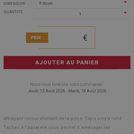
fi 50 cm
DIMENSION:
QUANTITÉ
1
:
€
PRIX :
AJOUTER AU PANIER
Nous vous livrerons votre commande :
Jeudi, 13 Août 2026 - Mardi, 18 Août 2026
Le tapis rond en vinyle est une excellente idée pour un
attrayant renouvellement de la pièce. Tapis vinyle rond
Taches à l'aquarelle vous permet d'aménager les