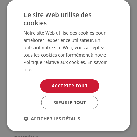
Informations sur le produit
Ce site Web utilise des
♦ Type : tapis de protection
cookies
Notre site Web utilise des cookies pour
♦ Forme : carrée, rectangulaire
améliorer l'expérience utilisateur. En
utilisant notre site Web, vous acceptez
♦ Dimensions : 55x55 cm, 80x40 cm, 90x45 cm, 90x55 cm,
tous les cookies conformément à notre
100x50 cm, 120x50 cm, 120x60 cm, 140x80 cm, 160x80 cm
Politique relative aux cookies.
En savoir
plus
♦ Type : transparent
ACCEPTER TOUT
♦ Matériau : tapis en PVC
♦ Épaisseur : 2 mm
REFUSER TOUT
AFFICHER LES DÉTAILS
Informations supplémentaires