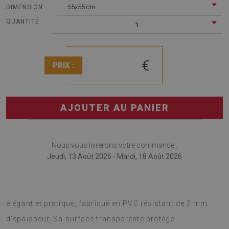
55x55 cm
DIMENSION:
QUANTITÉ
1
:
€
PRIX :
AJOUTER AU PANIER
Nous vous livrerons votre commande :
Jeudi, 13 Août 2026 - Mardi, 18 Août 2026
Verre souple pour bureau
est un tapis de bureau
élégant et pratique, fabriqué en PVC résistant de 2 mm
d’épaisseur. Sa surface transparente protège