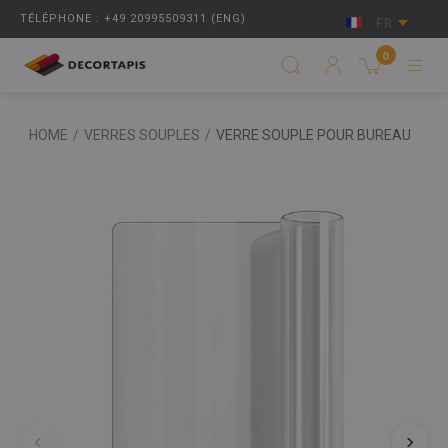
TÉLÉPHONE : +49 20995509311 (ENG)
FR
0
HOME
/
VERRES SOUPLES
/
VERRE SOUPLE POUR BUREAU
‹
›