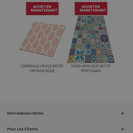
ACHETER
ACHETER
MAINTENANT
MAINTENANT
CARREAUX VINYLE MOTIF
TAPIS VINYLIQUE MOTIF
VINTAGE ROSE
PORTUGAIS
59.99
49.99
PRIX :
€
PRIX :
€
ACHETER
ACHETER
MAINTENANT
MAINTENANT
Informations Utiles
Retours
Pour Les Clients