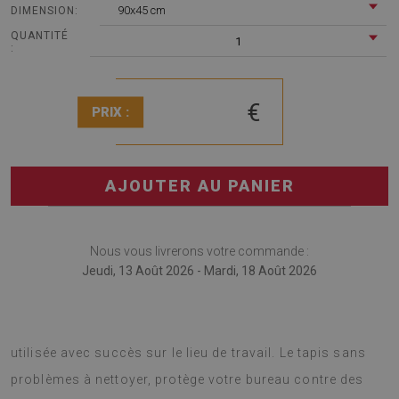
90x45 cm
DIMENSION:
QUANTITÉ
1
:
€
PRIX :
AJOUTER AU PANIER
Nous vous livrerons votre commande :
Jeudi, 13 Août 2026 - Mardi, 18 Août 2026
Tapis de bureau est une solution innovante qui peut être
utilisée avec succès sur le lieu de travail. Le tapis sans
problèmes à nettoyer, protège votre bureau contre des