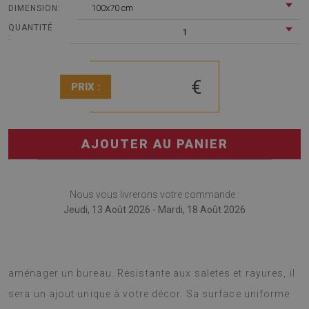
100x70 cm
DIMENSION:
QUANTITÉ
1
:
€
PRIX :
AJOUTER AU PANIER
Nous vous livrerons votre commande :
Jeudi, 13 Août 2026 - Mardi, 18 Août 2026
Tapis pour chaise de bureau est une bonne idée pour la
aménager un bureau. Resistante aux saletes et rayures, il
sera un ajout unique à votre décor. Sa surface uniforme