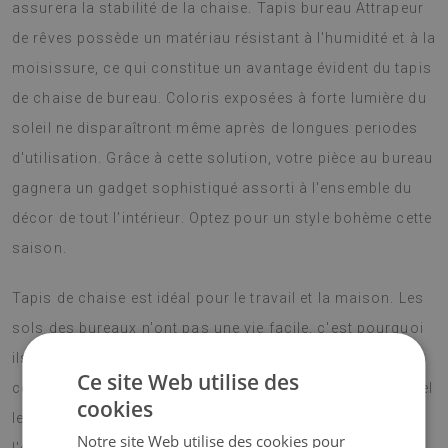
assurera la stabilité de la chaise. Tapis bureau Attrapeur
de rêves possède un matériau résistant à l'humidité et à la
moisissure, ce qui constitue un avantage évident du tapis
de chaise de bureau. Coloris exposées à forte lumière du
soleil ne disparaîtront même après de longues periodes
d'utilisation. Grâce à cette solution, votre pièce au bureau
gagnera un gadget sophistiqué assorti à l'ensemble du
décor de tout l'intérieur. Optez pour un style bohème cette
saison.
Tapis de chaise est idéal pour le travail et la maison. Les
sols des bureaux n'ont pas une vie facile, c'est pourquoi
ils ont donc besoin d'une protection supplémentaire
Ce site Web utilise des
contre les dommages. De plus, le matériau à partir duquel
cookies
les tapis sont fabriqués est facile à entretenir, il suffit de
Notre site Web utilise des cookies pour