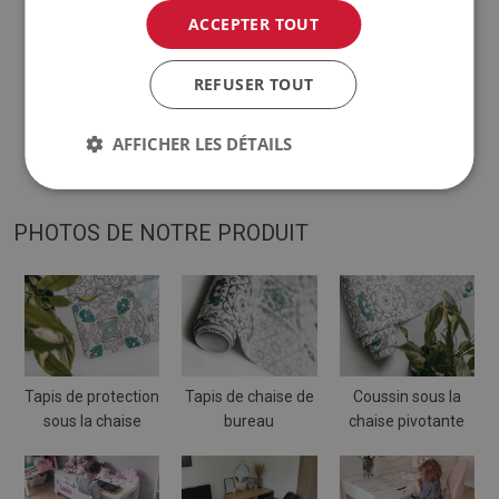
♦
Les teintes de la moquette peuvent varier légèrement
ACCEPTER TOUT
par rapport à la visualisation.
REFUSER TOUT
♦
Le tapis est conçu pour être utilisé sur une surface dure.
Lorsqu'il est placé sur une surface molle, il peut se plier et se
AFFICHER LES DÉTAILS
déplacer.
PHOTOS DE NOTRE PRODUIT
Tapis de protection
Tapis de chaise de
Coussin sous la
sous la chaise
bureau
chaise pivotante