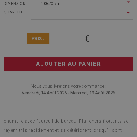
100x70 cm
DIMENSION:
QUANTITÉ
1
:
€
PRIX :
AJOUTER AU PANIER
Nous vous livrerons votre commande :
Vendredi, 14 Août 2026 - Mercredi, 19 Août 2026
Tapis de chaise de bureau est une solution unique pour la
chambre avec fauteuil de bureau. Planchers flottants se
rayent très rapidement et se détériorent lorsqu'il sont