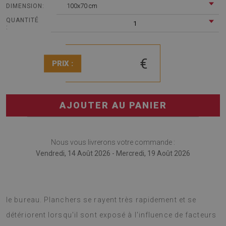
100x70 cm
DIMENSION:
QUANTITÉ
1
:
€
PRIX :
AJOUTER AU PANIER
Nous vous livrerons votre commande :
Vendredi, 14 Août 2026 - Mercredi, 19 Août 2026
Tapis pour chaise de bureau est une solution unique pour
le bureau. Planchers se rayent très rapidement et se
détériorent lorsqu'il sont exposé à l'influence de facteurs