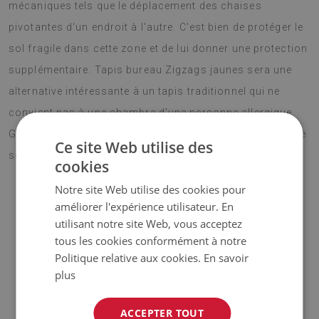
mécaniques tels que le déplacement des chaises
pivotantes d'un endroit à l'autre. C'est bien de protéger le
sol fragile dans cette zone et de lui donner une protection
supplémentaire. Tapis bureau Zigzags jaunes sera une
alternative intéressante à un tapis traditionnel qui ne
convient pas à une chambre d'une personne allergique.
Grâce à la surface sans poils, la poussière et la saleté ne
Ce site Web utilise des
se déposent pas aussi facilement sur la surface.
cookies
Notre site Web utilise des cookies pour
améliorer l'expérience utilisateur. En
♦ Matériau :
vinyle renforcé par une maille PES ;
utilisant notre site Web, vous acceptez
tous les cookies conformément à notre
♦ Épaisseur :
1,6 mm ;
Politique relative aux cookies.
En savoir
plus
♦
Les teintes de la moquette peuvent varier légèrement
par rapport à la visualisation.
ACCEPTER TOUT