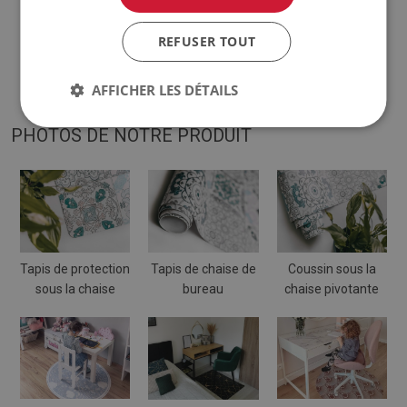
♦
Le tapis est conçu pour être utilisé sur une surface dure.
REFUSER TOUT
Lorsqu'il est placé sur une surface molle, il peut se plier et se
déplacer.
AFFICHER LES DÉTAILS
PHOTOS DE NOTRE PRODUIT
Tapis de protection
Tapis de chaise de
Coussin sous la
sous la chaise
bureau
chaise pivotante