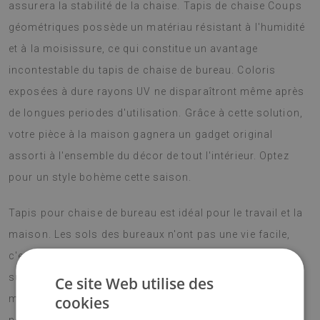
assurera la stabilité de la chaise. Tapis de chaise Coups
géométriques possède un matériau résistant à l'humidité
et à la moisissure, ce qui constitue un avantage
incontestable du tapis de chaise de bureau. Coloris
exposées à dure rayons UV ne disparaîtront même après
de longues periodes d'utilisation. Grâce à cette solution,
votre pièce à la maison gagnera un gadget original
assorti à l'ensemble du décor de tout l'intérieur. Optez
pour un style bohème cette saison.
Tapis pour chaise de bureau est idéal pour le travail et la
maison. Les sols des bureaux n'ont pas une vie facile,
c'est pourquoi ils ont donc besoin d'une protection
supplémentaire contre les dommages. De plus, le
Ce site Web utilise des
matériau à partir duquel les tapis sont fabriqués est à
cookies