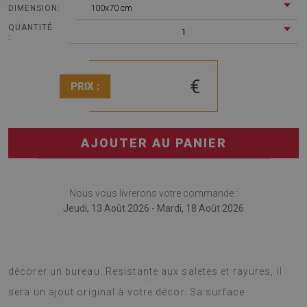
100x70 cm
DIMENSION:
QUANTITÉ
1
:
€
PRIX :
AJOUTER AU PANIER
Nous vous livrerons votre commande :
Jeudi, 13 Août 2026 - Mardi, 18 Août 2026
Tapis pour chaise de bureau est une bonne idée pour la
décorer un bureau. Resistante aux saletes et rayures, il
sera un ajout original à votre décor. Sa surface