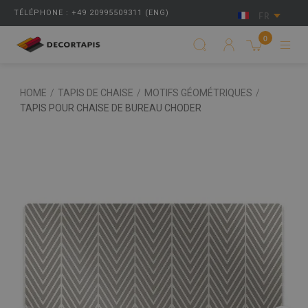
TÉLÉPHONE : +49 20995509311 (ENG)
FR
0
HOME
/
TAPIS DE CHAISE
/
MOTIFS GÉOMÉTRIQUES
/
TAPIS POUR CHAISE DE BUREAU CHODER