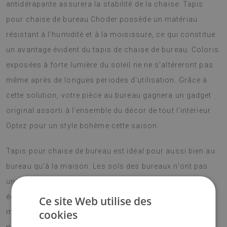
antidérapante assurera la stabilité de la chaise. Tapis
pour chaise de bureau Choder possède un matériau
résistant à l'humidité et à la moisissure, ce qui constitue
un avantage évident du tapis de chaise de bureau. Coloris
exposées à forte lumière du soleil ne ne s'altéreront pas
même après de longues periodes d'utilisation. Grâce à
cette solution, votre pièce au bureau gagnera un gadget
original assorti à l'ensemble du décor de tout l'intérieur.
Optez pour un style bohème cette saison.
Tapis pour chaise de bureau est idéal pour aussi bien au
bureau qu'à la maison. Les sols des bureaux n'ont pas
une vie facile, c'est pourquoi ils ont donc besoin d'une
écran supplémentaire contre les dommages. De plus, le
Ce site Web utilise des
matériau à partir duquel les tapis sont fabriqués est à
cookies