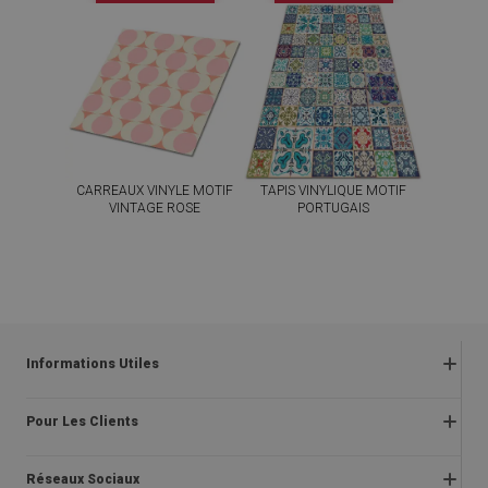
CARREAUX VINYLE MOTIF
TAPIS VINYLIQUE MOTIF
VINTAGE ROSE
PORTUGAIS
59.99
49.99
PRIX :
€
PRIX :
€
ACHETER
ACHETER
MAINTENANT
MAINTENANT
Informations Utiles
Retours
Pour Les Clients
Politique en matière de
respect de la vie privée et de cookies
À propos de nous
Réseaux Sociaux