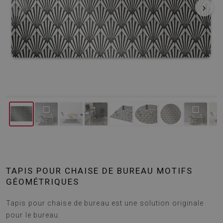
‹
›
TAPIS POUR CHAISE DE BUREAU MOTIFS
GÉOMÉTRIQUES
Tapis pour chaise de bureau est une solution originale
pour le bureau.