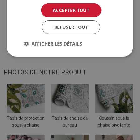
ACCEPTER TOUT
♦
Les teintes de la moquette peuvent varier légèrement
par rapport à la visualisation.
REFUSER TOUT
♦
Le tapis est conçu pour être utilisé sur une surface dure.
Lorsqu'il est placé sur une surface molle, il peut se plier et se
AFFICHER LES DÉTAILS
déplacer.
PHOTOS DE NOTRE PRODUIT
Tapis de protection
Tapis de chaise de
Coussin sous la
sous la chaise
bureau
chaise pivotante