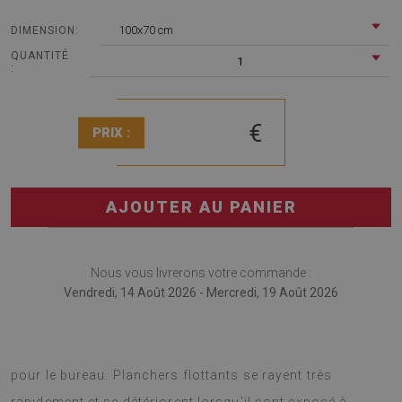
100x70 cm
DIMENSION:
QUANTITÉ
1
:
€
PRIX :
AJOUTER AU PANIER
Nous vous livrerons votre commande :
Vendredi, 14 Août 2026 - Mercredi, 19 Août 2026
Tapis pour chaise de bureau est une solution originale
pour le bureau. Planchers flottants se rayent très