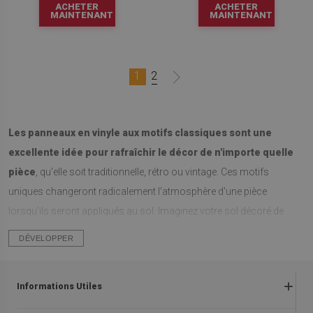
ACHETER
ACHETER
MAINTENANT
MAINTENANT
1
2
Les panneaux en vinyle aux motifs classiques sont une
excellente idée pour rafraîchir le décor de n'importe quelle
pièce
, qu'elle soit traditionnelle, rétro ou vintage. Ces motifs
uniques changeront radicalement l'atmosphère d'une pièce
lorsqu'ils seront appliqués au sol. Imaginez votre sol décoré de
dalles en PVC auto-adhésives représentant l'un de ces motifs
DÉVELOPPER
classiques. Cela peut être très impressionnant.
Panneaux en vinyle polyvalents aux motifs
Informations Utiles
classiques