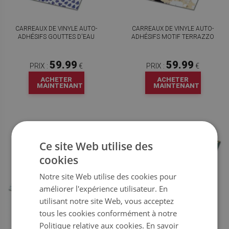
CARREAUX DE VINYLE AUTO-
CARREAUX DE VINYLE AUTO-
ADHÉSIFS GOUTTES D'EAU
ADHÉSIFS MOTIF TERRAZZO
59.99
59.99
PRIX :
€
PRIX :
€
ACHETER
ACHETER
MAINTENANT
MAINTENANT
Ce site Web utilise des
cookies
Notre site Web utilise des cookies pour
améliorer l'expérience utilisateur. En
utilisant notre site Web, vous acceptez
tous les cookies conformément à notre
CARREAUX DE VINYLE AUTO-
Politique relative aux cookies.
CARREAUX DE VINYLE AUTO-
En savoir