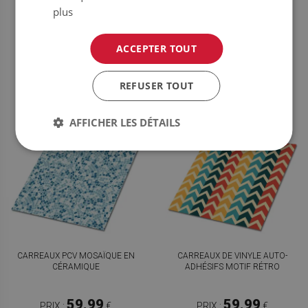
ADHÉSIFS ONDES ABSTRAITES
ADHÉSIFS CLÉS
plus
59.99
59.99
PRIX :
€
PRIX :
€
ACCEPTER TOUT
ACHETER
ACHETER
MAINTENANT
MAINTENANT
REFUSER TOUT
AFFICHER LES DÉTAILS
CARREAUX PCV MOSAÏQUE EN
CARREAUX DE VINYLE AUTO-
CÉRAMIQUE
ADHÉSIFS MOTIF RÉTRO
59.99
59.99
PRIX :
€
PRIX :
€