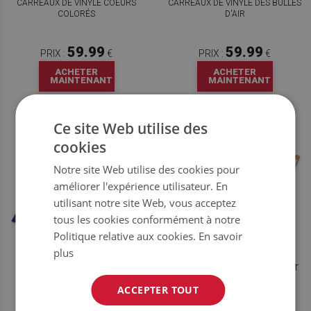
CARREAUX DE VINYLE COEURS
CARREAUX DE VINYLE DES BULLES
COLORÉS
D'AIR
59.99
59.99
PRIX :
€
PRIX :
€
ACHETER
ACHETER
MAINTENANT
MAINTENANT
Ce site Web utilise des
cookies
Notre site Web utilise des cookies pour
améliorer l'expérience utilisateur. En
utilisant notre site Web, vous acceptez
tous les cookies conformément à notre
Politique relative aux cookies.
En savoir
plus
CARREAUX DE VINYLE MOTIF
CARREAUX DE VINYLE LIGNES ET
GÉOMÉTRIQUE
ÉTOILES
ACCEPTER TOUT