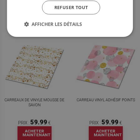
59.99
59.99
PRIX :
€
PRIX :
€
REFUSER TOUT
ACHETER
ACHETER
MAINTENANT
MAINTENANT
AFFICHER LES DÉTAILS
CARREAUX DE VINYLE MOUSSE DE
CARREAU VINYL ADHÉSIF POINTS
SAVON
59.99
59.99
PRIX :
€
PRIX :
€
ACHETER
ACHETER
MAINTENANT
MAINTENANT