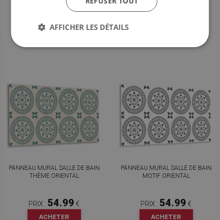
REFUSER TOUT
54.99
54.99
PRIX :
€
PRIX :
€
AFFICHER LES DÉTAILS
ACHETER
ACHETER
MAINTENANT
MAINTENANT
PANNEAU MURAL SALLE DE BAIN
PANNEAU MURAL SALLE DE BAIN
THÈME ORIENTAL
MOTIF ORIENTAL
54.99
54.99
PRIX :
€
PRIX :
€
ACHETER
ACHETER