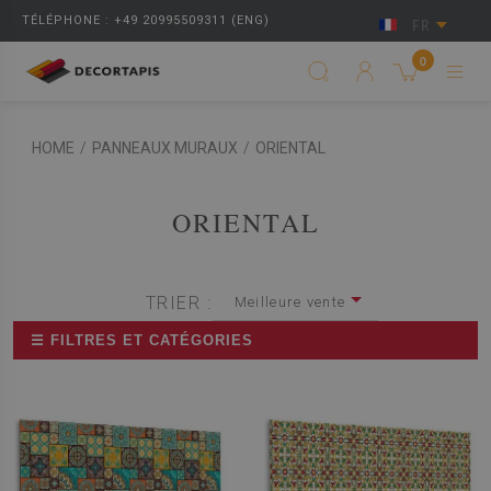
TÉLÉPHONE : +49 20995509311 (ENG)
FR
0
HOME
/
PANNEAUX MURAUX
/
ORIENTAL
ORIENTAL
TRIER :
Meilleure vente
☰ FILTRES ET CATÉGORIES