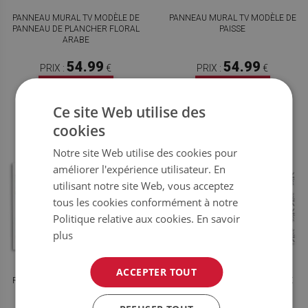
PANNEAU MURAL TV MODÈLE DE
PANNEAU MURAL TV MODÈLE DE
PANNEAU DE PLANCHER FLORAL
PAISSE
ARABE
54.99
54.99
PRIX :
€
PRIX :
€
ACHETER
ACHETER
MAINTENANT
MAINTENANT
Ce site Web utilise des
cookies
Notre site Web utilise des cookies pour
améliorer l'expérience utilisateur. En
utilisant notre site Web, vous acceptez
tous les cookies conformément à notre
Politique relative aux cookies.
En savoir
plus
ACCEPTER TOUT
REVÊTEMENT MURAL PVC FLEUR
PANNEAU MURAL DES OISEAUX
AZULEJOS