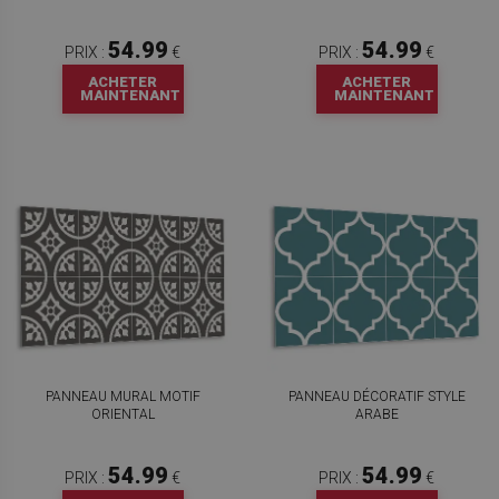
54.99
54.99
PRIX :
€
PRIX :
€
ACHETER
ACHETER
MAINTENANT
MAINTENANT
PANNEAU MURAL MOTIF
PANNEAU DÉCORATIF STYLE
ORIENTAL
ARABE
54.99
54.99
PRIX :
€
PRIX :
€