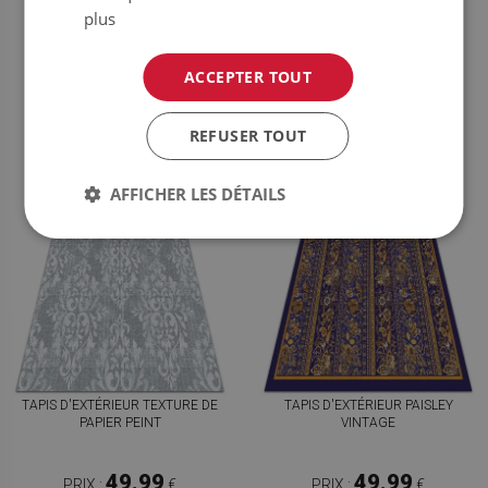
MODÈLES DE MÉLANGE
CONCEPTIONS
plus
49.99
49.99
PRIX :
€
PRIX :
€
ACCEPTER TOUT
ACHETER
ACHETER
MAINTENANT
MAINTENANT
REFUSER TOUT
AFFICHER LES DÉTAILS
TAPIS D'EXTÉRIEUR TEXTURE DE
TAPIS D'EXTÉRIEUR PAISLEY
PAPIER PEINT
VINTAGE
49.99
49.99
PRIX :
€
PRIX :
€