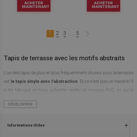
ACHETER
ACHETER
MAINTENANT
MAINTENANT
1
2
3
5
...
Tapis de terrasse avec les motifs abstraits
L'un des tapis de plus en plus fréquemment choisis pour la terrasse
est
le tapis vinyle avec l'abstraction
. Et ce n'est pas un hasard ! Il
a été fabriqué en tissu polyester revêtu de mousse PVC, ce qui le
rend résistant à l'humidité. Il n'absorbe pas non plus la saleté, il est
DÉVELOPPER
donc très facile de le garder propre. Il convient d'ajouter que les
tapis d'extérieur fonctionneront aussi bien à l'intérieur de notre
maison. Surtout en été, nous passons la plupart de notre temps
Informations Utiles
dans le jardin, sur la terrasse ou sur le balcon. Par conséquent, les