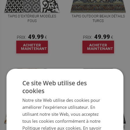
TAPIS D'EXTÉRIEUR MODÈLES
TAPIS OUTDOOR BEAUX DÉTAILS
FOUS
TURCS
49.99
49.99
PRIX :
€
PRIX :
€
ACHETER
ACHETER
MAINTENANT
MAINTENANT
Ce site Web utilise des
cookies
Notre site Web utilise des cookies pour
améliorer l'expérience utilisateur. En
utilisant notre site Web, vous acceptez
tous les cookies conformément à notre
TAPIS EXTERIEUR TERRASSE
Politique relative aux cookies.
TAPIS D'EXTÉRIEUR MÉLANGE DE
En savoir