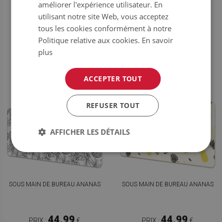
améliorer l'expérience utilisateur. En
D'ANANAS
utilisant notre site Web, vous acceptez
tous les cookies conformément à notre
44.99
44.99
PRIX :
€
PRIX :
€
Politique relative aux cookies.
En savoir
ACHETER
ACHETER
MAINTENANT
MAINTENANT
plus
ACCEPTER TOUT
REFUSER TOUT
AFFICHER LES DÉTAILS
SOUS MAIN DE BUREAU ANANAS
SOUS MAIN DE BUREAU ANANAS
44.99
44.99
PRIX :
€
PRIX :
€