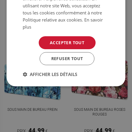
AQUARELLES
FUJI
utilisant notre site Web, vous acceptez
tous les cookies conformément à notre
44.99
44.99
PRIX :
€
PRIX :
€
Politique relative aux cookies.
En savoir
plus
ACHETER
ACHETER
MAINTENANT
MAINTENANT
ACCEPTER TOUT
REFUSER TOUT
AFFICHER LES DÉTAILS
SOUS MAIN DE BUREAU FREIN
SOUS MAIN DE BUREAU ROSES
ROUGES
44.99
44.99
PRIX :
€
PRIX :
€