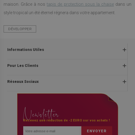
maison. Grâce à nos
tapis de protection sous la chaise
dans un
style tropical un été éternel régnera dans votre appartement.
DÉVELOPPER
Informations Utiles
Retours
Pour Les Clients
Politique en matière de
respect de la vie privée et de cookies
À propos de nous
Réseaux Sociaux
Règlements
Instructions de montage
Le droit de rétractation du contrat
Blog
facebook
Livraison
Contact
Newsletter
instagram
Paiements
Questions et réponses
youtube
Règles de promotion
Recevez une réduction de -2 EURO sur vos achats !
ENVOYER