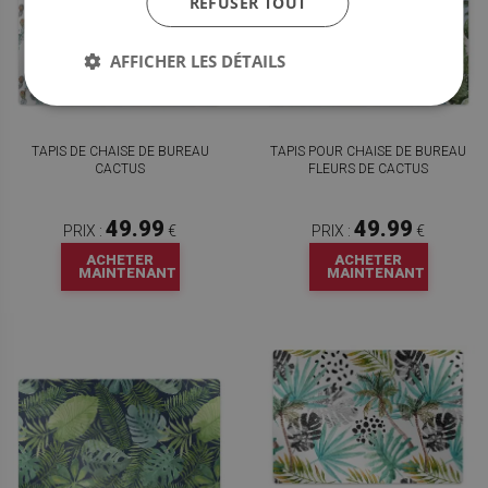
REFUSER TOUT
AFFICHER LES DÉTAILS
TAPIS DE CHAISE DE BUREAU
TAPIS POUR CHAISE DE BUREAU
CACTUS
FLEURS DE CACTUS
49.99
49.99
PRIX :
€
PRIX :
€
ACHETER
ACHETER
MAINTENANT
MAINTENANT