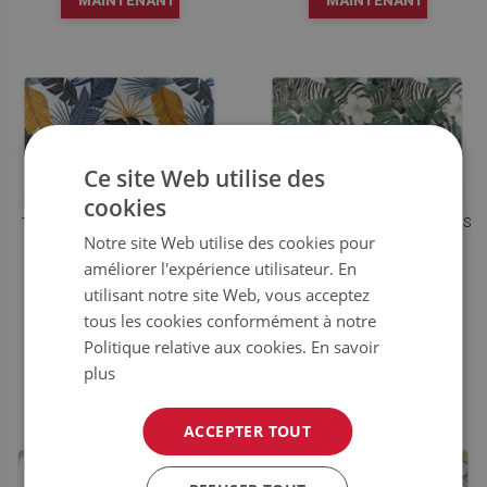
MAINTENANT
MAINTENANT
Ce site Web utilise des
cookies
TAPIS POUR CHAISE DE BUREAU
TAPIS PROTÈGE SOL ZÈBRE DANS
Notre site Web utilise des cookies pour
FEUILLES DE PALMIER
LES FEUILLES
améliorer l'expérience utilisateur. En
utilisant notre site Web, vous acceptez
49.99
49.99
PRIX :
€
PRIX :
€
tous les cookies conformément à notre
ACHETER
ACHETER
Politique relative aux cookies.
En savoir
MAINTENANT
MAINTENANT
plus
ACCEPTER TOUT