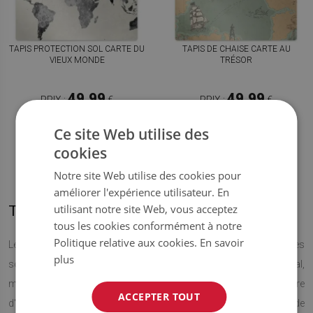
TAPIS PROTECTION SOL CARTE DU
TAPIS DE CHAISE CARTE AU
VIEUX MONDE
TRÉSOR
49.99
49.99
PRIX :
€
PRIX :
€
ACHETER
ACHETER
MAINTENANT
MAINTENANT
Ce site Web utilise des
cookies
Notre site Web utilise des cookies pour
améliorer l'expérience utilisateur. En
utilisant notre site Web, vous acceptez
Tapis de chaise avec les cartes
tous les cookies conformément à notre
Politique relative aux cookies.
En savoir
Les tapis de protection sous la chaise avec les motifs de cartes
plus
sont un excellent accessoire à un appartement de style colonial,
même s'ils vont se présenter aussi bien dans une chambre
ACCEPTER TOUT
d'enfants. C'est une proposition idéale pour les amateurs de