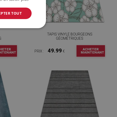
EPTER TOUT
TAPIS VINYLE BOURGEONS
G
GÉOMÉTRIQUES
HETER
ACHETER
49.99
PRIX :
€
NTENANT
MAINTENANT