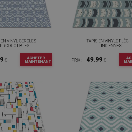
 EN VINYL CERCLES
TAPIS EN VINYLE FLÈC
EPRODUCTIBLES
INDIENNES
ACHETER
AC
99
49.99
€
PRIX :
€
MAINTENANT
MAI