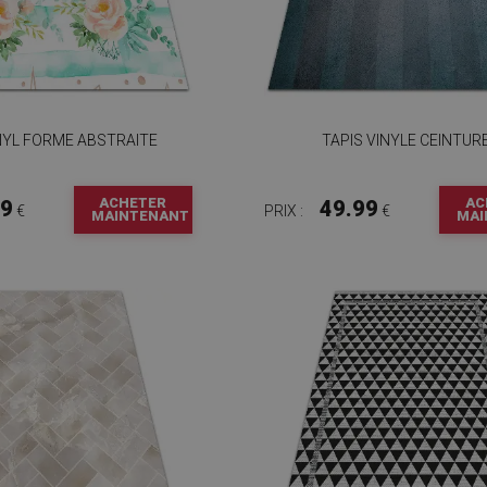
NYL FORME ABSTRAITE
TAPIS VINYLE CEINTUR
ACHETER
AC
99
49.99
€
PRIX :
€
MAINTENANT
MAI