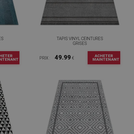
ES
TAPIS VINYL CEINTURES
GRISES
HETER
ACHETER
49.99
PRIX :
€
NTENANT
MAINTENANT