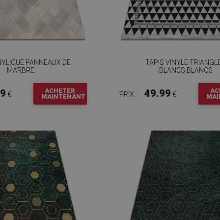
INYLIQUE PANNEAUX DE
TAPIS VINYLE TRIANGL
MARBRE
BLANCS BLANCS
ACHETER
AC
99
49.99
€
PRIX :
€
MAINTENANT
MAI