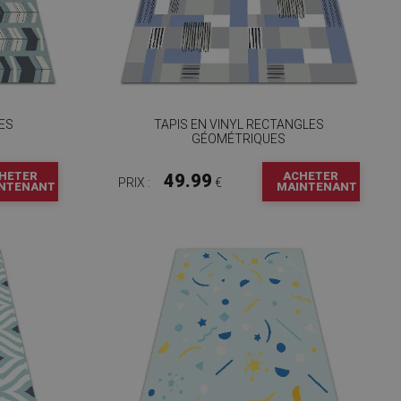
HES
TAPIS EN VINYL RECTANGLES
GÉOMÉTRIQUES
HETER
ACHETER
49.99
PRIX :
€
NTENANT
MAINTENANT