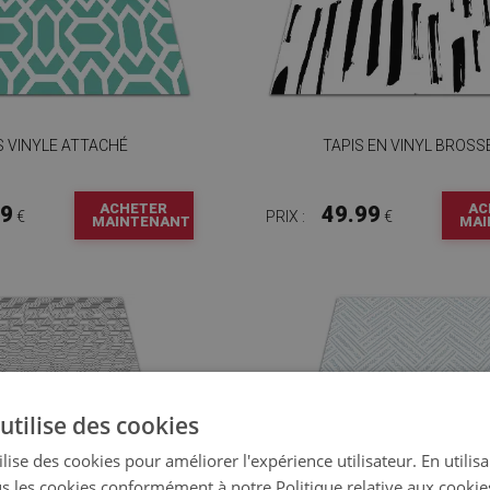
S VINYLE ATTACHÉ
TAPIS EN VINYL BROSS
ACHETER
AC
99
49.99
€
PRIX :
€
MAINTENANT
MAI
utilise des cookies
lise des cookies pour améliorer l'expérience utilisateur. En utilis
s les cookies conformément à notre Politique relative aux cookie