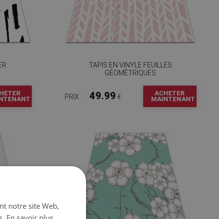
ER
TAPIS EN VINYLE FEUILLES
GÉOMÉTRIQUES
HETER
ACHETER
49.99
PRIX :
€
NTENANT
MAINTENANT
ant notre site Web,
s.
En savoir plus