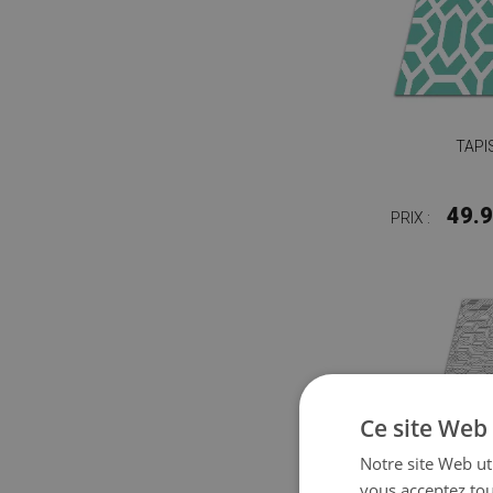
TAPI
49.
PRIX :
Ce site Web 
Notre site Web uti
vous acceptez tou