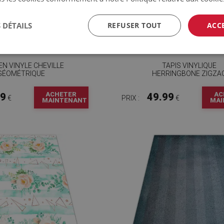
 DÉTAILS
REFUSER TOUT
ACC
EN VINYLE CHEVILLE
TAPIS VINYLIQUE
GÉOMÉTRIQUE
HERRINGBONE ZIGZA
ACHETER
AC
99
49.99
€
PRIX :
€
MAINTENANT
MAI