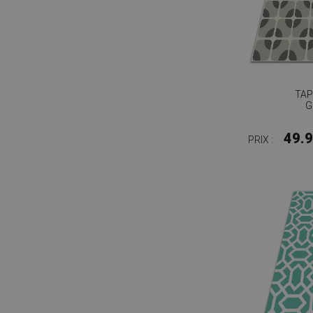
TAP
G
49.
PRIX :