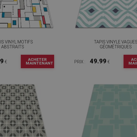
IS VINYL MOTIFS
TAPIS VINYLE VAGUE
ABSTRAITS
GÉOMÉTRIQUES
ACHETER
AC
99
49.99
€
PRIX :
€
MAINTENANT
MAI