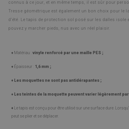
connus à ce jour, et en même temps, il est sûr pour perso
Tresse géométrique est également un bon choix pour le la
d'été. Le tapis de protection sol posé sur les dalles isol
pouvez y marcher pieds, nus avec un réel plaisir.
♦ Matériau :
vinyle renforcé par une maille PES ;
♦ Épaisseur :
1,6 mm ;
♦ Les moquettes ne sont pas antidérapantes ;
♦
Les teintes de la moquette peuvent varier légèrement par r
♦
Le tapis est conçu pour être utilisé sur une surface dure. Lorsqu'i
peut se plier et se déplacer.