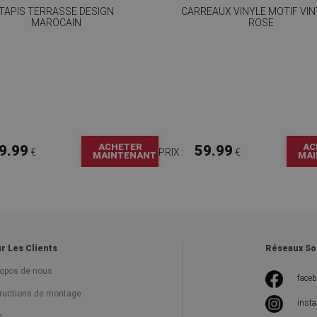
TAPIS TERRASSE DESIGN
CARREAUX VINYLE MOTIF VI
MAROCAIN
ROSE
ACHETER
AC
9.99
59.99
€
PRIX :
€
MAINTENANT
MAI
r Les Clients
Réseaux So
ropos de nous
face
tructions de montage
inst
g