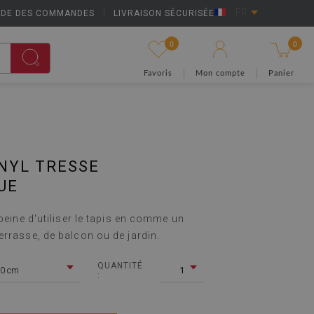
IDE DES COMMANDES
|
LIVRAISON SÉCURISÉE
FR
0
0
Favoris
Mon compte
Panier
INYL TRESSE
UE
 peine d'utiliser le tapis en comme un
errasse, de balcon ou de jardin.
QUANTITÉ
0 cm
1
: