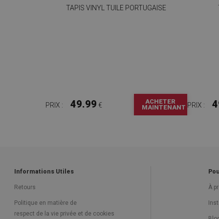
TAPIS VINYL TUILE PORTUGAISE
ACHETER
49.99
4
PRIX :
€
PRIX :
MAINTENANT
Informations Utiles
Pou
Retours
À p
Politique en matière de
Ins
respect de la vie privée et de cookies
Blo