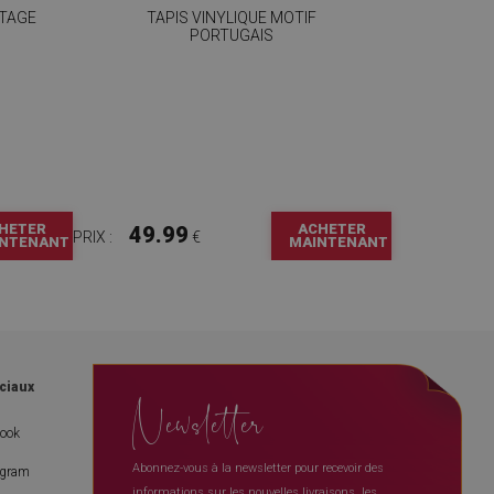
NTAGE
TAPIS VINYLIQUE MOTIF
PORTUGAIS
HETER
ACHETER
49.99
PRIX :
€
NTENANT
MAINTENANT
ciaux
Newsletter
book
Abonnez-vous à la newsletter pour recevoir des
agram
informations sur les nouvelles livraisons, les