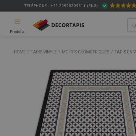
TÉLÉPHONE : +49 20995509311 (ENG)
Produits
HOME
/
TAPIS VINYLE
/
MOTIFS GÉOMÉTRIQUES
/
TAPIS EN 