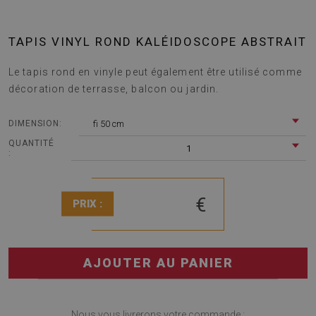
TAPIS VINYL ROND KALÉIDOSCOPE ABSTRAIT
Le tapis rond en vinyle peut également être utilisé comme
décoration de terrasse, balcon ou jardin.
fi 50 cm
DIMENSION:
QUANTITÉ
1
:
€
PRIX :
AJOUTER AU PANIER
Nous vous livrerons votre commande :