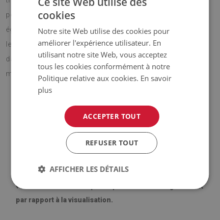
Ce site Web utilise des
traditionnels, et en même temps, il est sûr pour des
cookies
personnes allergiques. Tapis vinyle Fleurs aquarelles est
également un bon choix pour le la terrasse où on passe
Notre site Web utilise des cookies pour
améliorer l'expérience utilisateur. En
les soirées d'été. Le tapis de protection sol posé sur les
utilisant notre site Web, vous acceptez
dalles isole efficacement, de sorte que vous pouvez y
tous les cookies conformément à notre
marcher pieds, nus avec un réel plaisir.
Politique relative aux cookies.
En savoir
plus
ACCEPTER TOUT
♦ Matériau :
vinyle renforcé par une maille PES ;
♦ Épaisseur :
1,6 mm ;
REFUSER TOUT
♦ Les moquettes ne sont pas antidérapantes ;
AFFICHER LES DÉTAILS
♦
Les teintes de la moquette peuvent varier légèrement
par rapport à la visualisation.