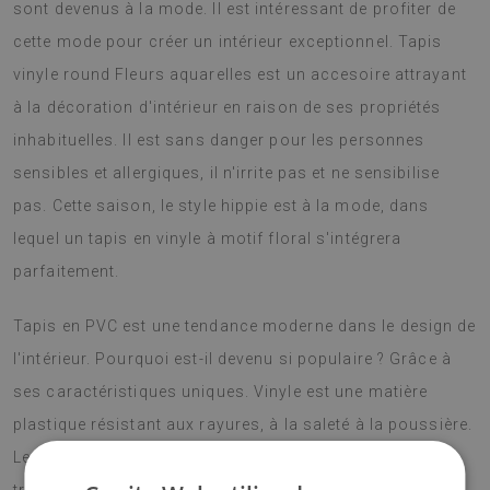
sont devenus à la mode. Il est intéressant de profiter de
cette mode pour créer un intérieur exceptionnel. Tapis
vinyle round Fleurs aquarelles est un accesoire attrayant
à la décoration d'intérieur en raison de ses propriétés
inhabituelles. Il est sans danger pour les personnes
sensibles et allergiques, il n'irrite pas et ne sensibilise
pas. Cette saison, le style hippie est à la mode, dans
lequel un tapis en vinyle à motif floral s'intégrera
parfaitement.
Tapis en PVC est une tendance moderne dans le design de
l'intérieur. Pourquoi est-il devenu si populaire ? Grâce à
ses caractéristiques uniques. Vinyle est une matière
plastique résistant aux rayures, à la saleté à la poussière.
Leur matériau diffère considérablement des tapis de sol