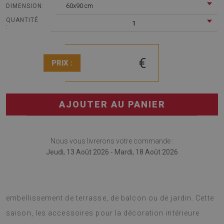
60x90 cm
DIMENSION:
QUANTITÉ
1
:
€
PRIX :
AJOUTER AU PANIER
Nous vous livrerons votre commande :
Jeudi, 13 Août 2026 - Mardi, 18 Août 2026
Il vaut également la peine d'utiliser le tapis en comme un
embellissement de terrasse, de balcon ou de jardin. Cette
saison, les accessoires pour la décoration intérieure