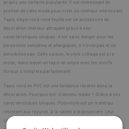
acquis une certaine popularité. Il est intéressant de
profiter de cette mode pour créer un intérieur intéressant.
Tapis vinyle rond rond feuille est un accessoire de
décoration intérieur attrayant grâce à ses
caractéristiques uniques. Il est sans danger pour les
personnes sensibles et allergiques, il n'irrite pas et ne
sensibilise pas. Cette saison, le style cottage est à la
mode, dans lequel un tapis en vinyle avec les motifs
floraux s'intégrera parfaitement.
Tapis rond en PVC est une tendance récente dans la
décoration. Pourquoi est -il devenu leader ? Grâce à ses
caractéristiques uniques. Polyvinyle est un matériau
résistant aux rayures, à la saleté à la poussière. Leur
construction est radicalement diffèrente des classiques