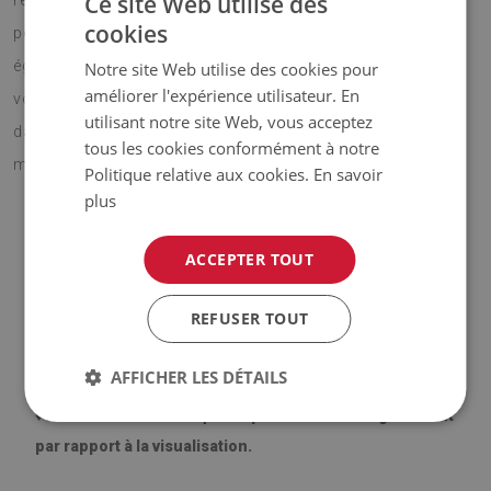
Ce site Web utilise des
revêtements de sol, et est en même temps, sûre pour les
cookies
personnes allergiques. Tapis vinyle rond feuille rond est
également un bon choix pour le terrasse où vous passez
Notre site Web utilise des cookies pour
améliorer l'expérience utilisateur. En
vos soirées d'été. Le tapis de protection sol posé sur les
utilisant notre site Web, vous acceptez
dalles isole efficacement, de sorte que vous pouvez y
tous les cookies conformément à notre
marcher pieds, nus avec un réel plaisir.
Politique relative aux cookies.
En savoir
plus
ACCEPTER TOUT
♦ Matériau :
vinyle renforcé par une maille PES ;
♦ Épaisseur :
1,6 mm
;
REFUSER TOUT
♦
Les moquettes ne sont pas antidérapantes
;
AFFICHER LES DÉTAILS
♦
Les teintes de la moquette peuvent varier légèrement
par rapport à la visualisation.