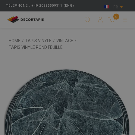
TÉLÉPHONE : +49 20995509311 (ENG)
FR
0
HOME
/
TAPIS VINYLE
/
VINTAGE
/
TAPIS VINYLE ROND FEUILLE