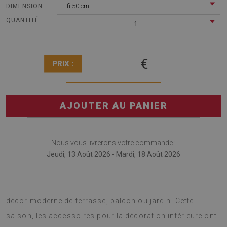
fi 50 cm
DIMENSION:
QUANTITÉ
1
:
€
PRIX :
AJOUTER AU PANIER
Nous vous livrerons votre commande :
Jeudi, 13 Août 2026 - Mardi, 18 Août 2026
Le tapis rond en vinyle peut également être utilisé comme
décor moderne de terrasse, balcon ou jardin. Cette
saison, les accessoires pour la décoration intérieure ont