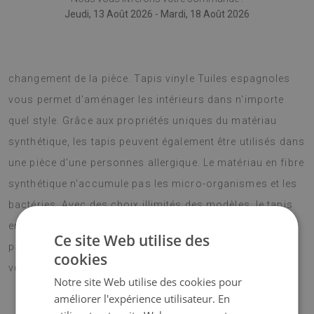
Jeudi, 13 Août 2026 - Mardi, 18 Août 2026
Tapis vinyle est une excellente idée pour un attrayant
changement de la pièce. Tapis vinyle Tuiles espagnoles
vous permet d'aménager les intérieurs dans n'importe
quel style. Grâce aux propriétés uniques du matériau
synthétique, les tapis peuvent également être utilisés dans
une pièce d’une personnes allergique. Le matériau en fibre
synthétique n'accumule pas les micro-organismes et les
bactéries. Avec des choix illimités des modèles, le tapis
en PVC est un accessoire moderne. Cela vaut la peine de
Ce site Web utilise des
parier sur la modernité et de choisir une parfaite pour
cookies
votre intérieur. Concevez votre salon avec une idée !
Notre site Web utilise des cookies pour
améliorer l'expérience utilisateur. En