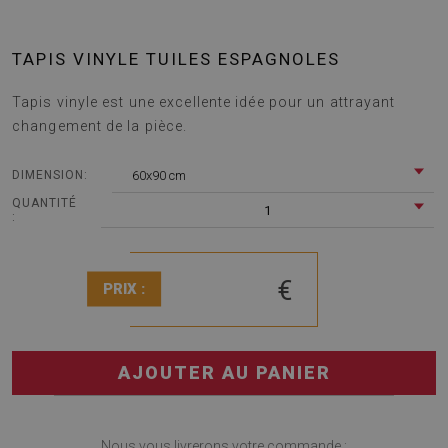
TAPIS VINYLE TUILES ESPAGNOLES
Tapis vinyle est une excellente idée pour un attrayant
changement de la pièce.
60x90 cm
DIMENSION:
QUANTITÉ
1
:
€
PRIX :
AJOUTER AU PANIER
Nous vous livrerons votre commande :