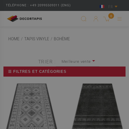
TÉLÉPHONE : +49 20995509311 (ENG)
FR
0
HOME
/
TAPIS VINYLE
/
BOHÈME
TRIER :
Meilleure vente
☰ FILTRES ET CATÉGORIES