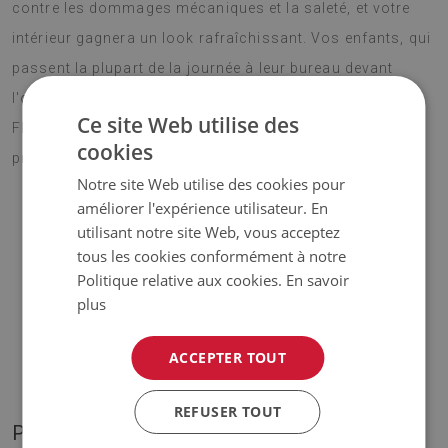
contre les dommages mécaniques et la saleté, et votre
intérieur gagnera un look rafraîchissant. Vos enfants, qui
passent la plupart de la journée à leur bureau devant
l'ordinateur, vont surement adorer Sous-main bureau
Ce site Web utilise des
Fleurs artistiques. Choisissez votre motif préféré et
cookies
profitez de votre nouvel ornement pendant longtemps.
Notre site Web utilise des cookies pour
améliorer l'expérience utilisateur. En
utilisant notre site Web, vous acceptez
♦ Matériau :
vinyle renforcé par une maille PES ;
tous les cookies conformément à notre
Politique relative aux cookies.
En savoir
♦ Épaisseur :
1,6 mm ;
plus
♦
Les teintes de la moquette peuvent varier légèrement
ACCEPTER TOUT
par rapport à la visualisation.
REFUSER TOUT
PHOTOS DE NOTRE PRODUIT