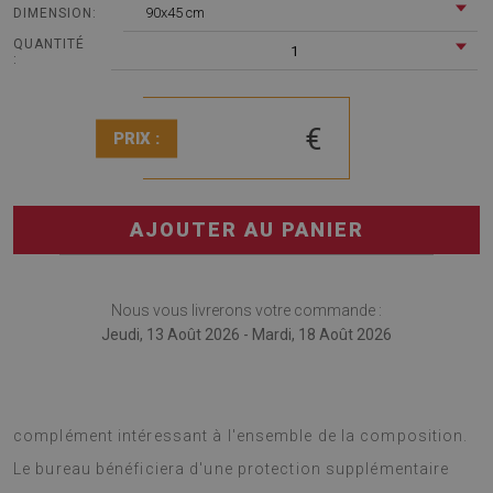
90x45 cm
DIMENSION:
QUANTITÉ
1
:
€
PRIX :
AJOUTER AU PANIER
Nous vous livrerons votre commande :
Jeudi, 13 Août 2026 - Mardi, 18 Août 2026
Sous-main bureau est un gadget à la mode, qui sera un
complément intéressant à l'ensemble de la composition.
Le bureau bénéficiera d'une protection supplémentaire