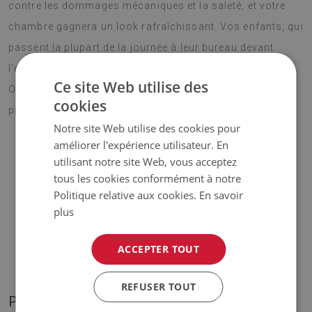
contre les dommages mécaniques et la saleté, et votre
chambre gagnera un look rafraîchissant. Vos enfants, qui
passent la plupart de la journée à leur bureau devant
l'ordinateur, vont surement adorer Sous-main bureau
Ce site Web utilise des
Oiseaux dessinés. Choisissez votre modèle préféré et
cookies
profitez de votre nouvel accessoire pendant longtemps.
Notre site Web utilise des cookies pour
améliorer l'expérience utilisateur. En
utilisant notre site Web, vous acceptez
♦ Matériau :
vinyle renforcé par une maille PES ;
tous les cookies conformément à notre
Politique relative aux cookies.
En savoir
♦ Épaisseur :
1,6 mm ;
plus
♦
Les teintes de la moquette peuvent varier légèrement
ACCEPTER TOUT
par rapport à la visualisation.
REFUSER TOUT
PHOTOS DE NOTRE PRODUIT