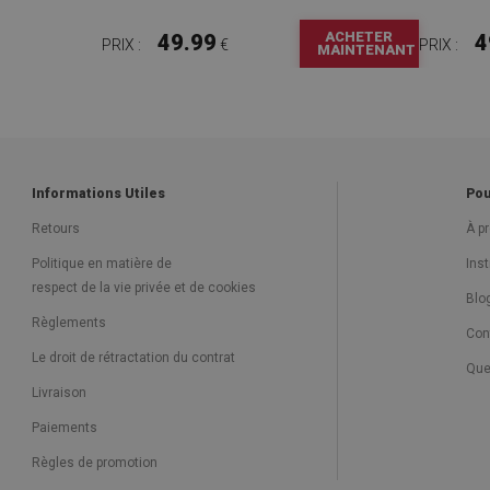
ACHETER
49.99
4
PRIX :
€
PRIX :
MAINTENANT
Informations Utiles
Pou
Retours
À p
Politique en matière de
Ins
respect de la vie privée et de cookies
Blo
Règlements
Con
Le droit de rétractation du contrat
Que
Livraison
Paiements
Règles de promotion