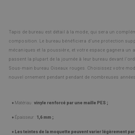
Tapis de bureau est détail à la mode, qui sera un complém
composition. Le bureau bénéficiera d'une protection su
mécaniques et la poussière, et votre espace gagnera un a
passent la plupart de la journée à leur bureau devant l'or
Sous-main bureau Oiseaux rouges. Choisissez votre modèl
nouvel ornement pendant pendant de nombreuses années
♦ Matériau :
vinyle renforcé par une maille PES ;
♦ Épaisseur :
1,6 mm ;
♦
Les teintes de la moquette peuvent varier légèrement par r