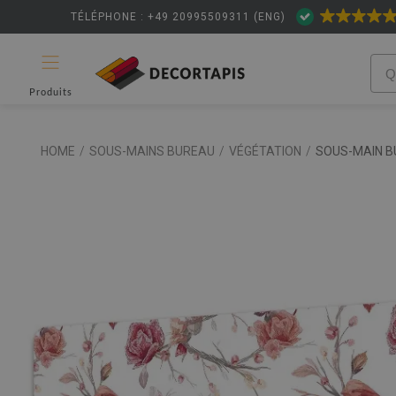
TÉLÉPHONE : +49 20995509311 (ENG)
Produits
HOME
/
SOUS-MAINS BUREAU
/
VÉGÉTATION
/
SOUS-MAIN B