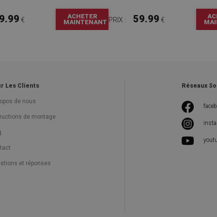
ACHETER
AC
9.99
59.99
€
PRIX :
€
MAINTENANT
MAI
r Les Clients
Réseaux So
ropos de nous
face
tructions de montage
inst
g
yout
tact
stions et réponses