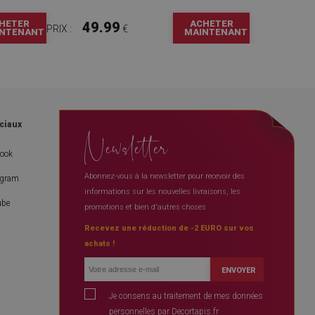
HETER
ACHETER
49.99
PRIX :
€
NTENANT
MAINTENANT
ciaux
Newsletter
book
Abonnez-vous à la newsletter pour recevoir des
agram
informations sur les nouvelles livraisons, les
ube
promotions et bien d'autres choses
Recevez une réduction de -2 EURO sur vos
achats !
ENVOYER
Je consens au traitement de mes données
personnelles par Decortapis.fr