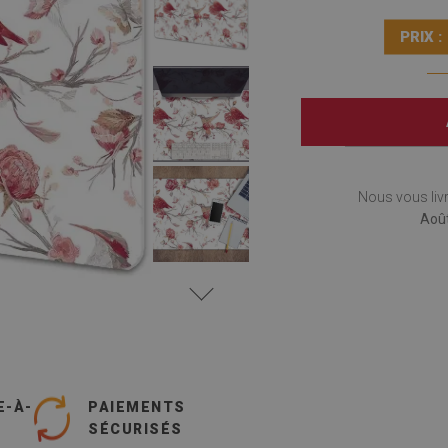
PRIX :
Nous vous liv
Août
E-À-
PAIEMENTS
SÉCURISÉS