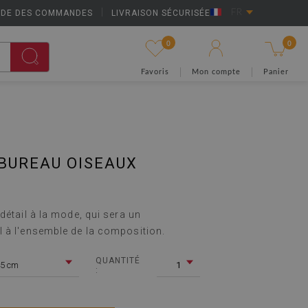
IDE DES COMMANDES
|
LIVRAISON SÉCURISÉE
FR
0
0
Favoris
Mon compte
Panier
BUREAU OISEAUX
détail à la mode, qui sera un
 à l'ensemble de la composition.
QUANTITÉ
5 cm
1
: