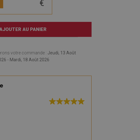
€
AJOUTER AU PANIER
erons votre commande :
Jeudi, 13 Août
026 - Mardi, 18 Août 2026
te
Excellente qualité
rapide
(Traduit par Goog