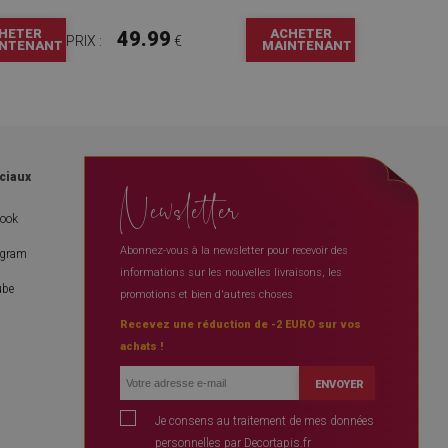
HETER
ACHETER
49.99
PRIX :
€
NTENANT
MAINTENANT
ciaux
Newsletter
book
Abonnez-vous à la newsletter pour recevoir des
agram
informations sur les nouvelles livraisons, les
ube
promotions et bien d'autres choses
Recevez une réduction de -2 EURO sur vos
achats !
ENVOYER
Je consens au traitement de mes données
personnelles par Decortapis.fr