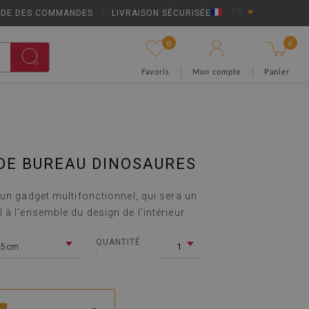
IDE DES COMMANDES
|
LIVRAISON SÉCURISÉE
FR
0
0
Favoris
Mon compte
Panier
DE BUREAU DINOSAURES
un gadget multifonctionnel, qui sera un
à l'ensemble du design de l’intérieur.
QUANTITÉ
5 cm
1
: