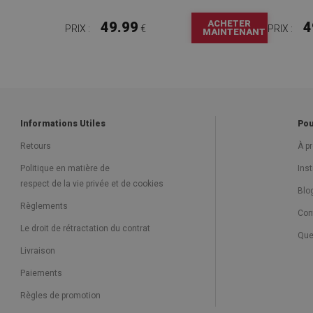
ACHETER
49.99
4
PRIX :
€
PRIX :
MAINTENANT
Informations Utiles
Pou
Retours
À p
Politique en matière de
Ins
respect de la vie privée et de cookies
Blo
Règlements
Con
Le droit de rétractation du contrat
Que
Livraison
Paiements
Règles de promotion