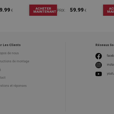
ACHETER
AC
9.99
59.99
€
PRIX :
€
MAINTENANT
MAI
r Les Clients
Réseaux So
ropos de nous
face
tructions de montage
inst
g
yout
tact
stions et réponses