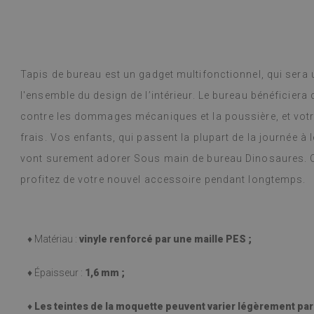
Les dalles vinyl
Lire la suite
choix de motifs 
alunska
est arrivé en 
Beatrycz
 année
il y a 1 a
bien emballé. L'
et l'application
Tapis de bureau est un gadget multifonctionnel, qui sera
fantastique. Je
autocollant auss
l'ensemble du design de l’intérieur. Le bureau bénéficiera
utilise depuis
contre les dommages mécaniques et la poussière, et votr
cuisinant beauc
frais. Vos enfants, qui passent la plupart de la journée à 
(pendant les fê
problème. Elles
vont surement adorer Sous main de bureau Dinosaures. Ch
chiffon humide 
profitez de votre nouvel accessoire pendant longtemps.
tache. Je les 
(Traduit par G
♦ Matériau :
vinyle renforcé par une maille PES ;
♦ Épaisseur :
1,6 mm ;
♦
Les teintes de la moquette peuvent varier légèrement par r