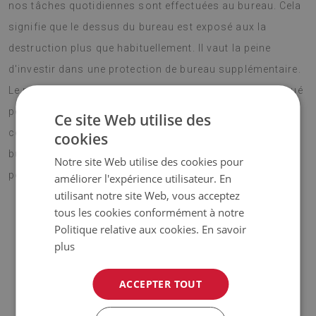
nos tâches quotidiennes sont effectuées au bureau. Cela
signifie que le dessus du bureau est exposé aux la
destruction plus que habituellement. Il vaut la peine
d'investir dans une protection de bureau supplémentaire.
Le matériau dans lequel le sous-main bureau est fabriqué
permet une protection de 100% du dessus de la table
Ce site Web utilise des
contre les déversements, les rayures. Sous main de
cookies
bureau Flamants peut également servir de bloc-notes
Notre site Web utilise des cookies pour
pour notebook.
améliorer l'expérience utilisateur. En
utilisant notre site Web, vous acceptez
tous les cookies conformément à notre
Politique relative aux cookies.
En savoir
♦ Matériau :
vinyle renforcé par une maille PES ;
plus
♦ Épaisseur :
1,6 mm ;
ACCEPTER TOUT
♦
Les teintes de la moquette peuvent varier légèrement