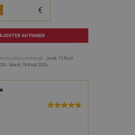
€
AJOUTER AU PANIER
erons votre commande :
Jeudi, 13 Août
026 - Mardi, 18 Août 2026
te
Excellente qualité
rapide