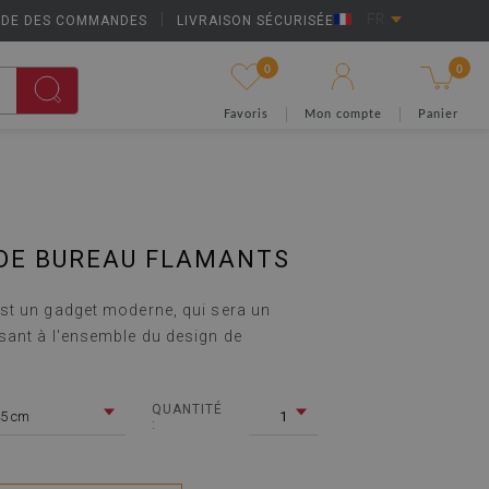
IDE DES COMMANDES
|
LIVRAISON SÉCURISÉE
FR
0
0
Favoris
Mon compte
Panier
 DE BUREAU FLAMANTS
st un gadget moderne, qui sera un
ant à l'ensemble du design de
QUANTITÉ
5 cm
1
: