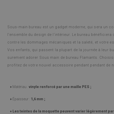
Google,
voir l'original
)
Les dalles vinyl
Lire la suite
choix de motifs 
alunska
est arrivé en 
Beatrycz
 année
il y a 1 a
bien emballé. L'
Sous-main bureau est un gadget moderne, qui sera un co
et l'application
l'ensemble du design de l’intérieur. Le bureau bénéficiera
fantastique. Je
autocollant auss
contre les dommages mécaniques et la saleté, et votre e
utilise depuis
Vos enfants, qui passent la plupart de la journée à leur b
cuisinant beauc
(pendant les fê
surement adorer Sous main de bureau Flamants. Choisiss
problème. Elles
profitez de votre nouvel accessoire pendant pendant de
chiffon humide 
tache. Je les 
(Traduit par G
♦ Matériau :
vinyle renforcé par une maille PES ;
♦ Épaisseur :
1,6 mm ;
♦
Les teintes de la moquette peuvent varier légèrement par r