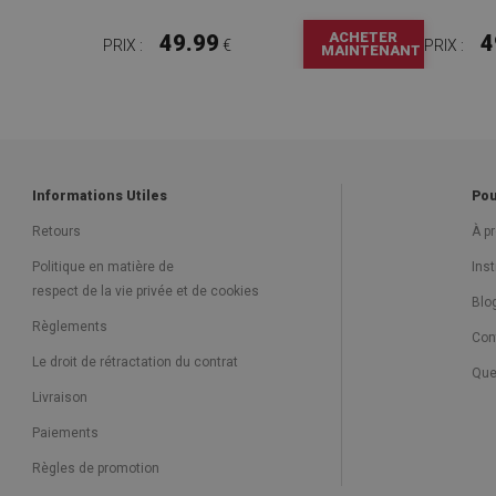
ACHETER
49.99
4
PRIX :
€
PRIX :
MAINTENANT
Informations Utiles
Pou
Retours
À p
Politique en matière de
Ins
respect de la vie privée et de cookies
Blo
Règlements
Con
Le droit de rétractation du contrat
Que
Livraison
Paiements
Règles de promotion