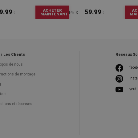
ACHETER
AC
9.99
59.99
€
PRIX :
€
MAINTENANT
MAI
r Les Clients
Réseaux So
ropos de nous
face
tructions de montage
inst
g
yout
tact
stions et réponses