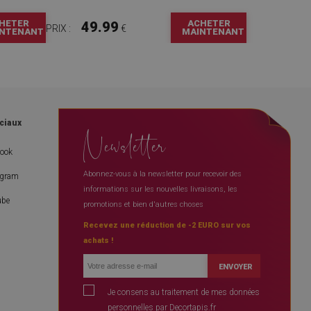
HETER
ACHETER
49.99
PRIX :
€
NTENANT
MAINTENANT
ciaux
Newsletter
book
Abonnez-vous à la newsletter pour recevoir des
agram
informations sur les nouvelles livraisons, les
ube
promotions et bien d'autres choses
Recevez une réduction de -2 EURO sur vos
achats !
ENVOYER
Je consens au traitement de mes données
personnelles par Decortapis.fr