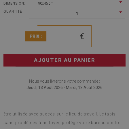
90x45 cm
DIMENSION:
QUANTITÉ
1
:
€
PRIX :
AJOUTER AU PANIER
Nous vous livrerons votre commande :
Jeudi, 13 Août 2026 - Mardi, 18 Août 2026
Sous-main bureau est une solution innovante qui peut
être utilisée avec succès sur le lieu de travail. Le tapis
sans problèmes à nettoyer, protège votre bureau contre