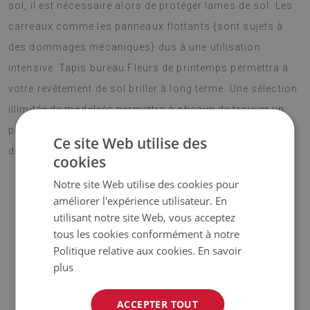
sol, il est nécessaire alors de protéger lames de sol. Les
carreaux comme les panneaux flottants {sont sujets à
des dommages mécaniques} dus à une utilisation
intensive. Tapis bureau Fleurs de printemps permettra à
votre revêtement de sol briller à long terme. Une sélection
illimitée de modeleès permettra à chacun de trouver un
produit, qui deviendra un accesoire intéressant à la
Ce site Web utilise des
décoration intérieure et lui donnera de l'énergie.
cookies
Notre site Web utilise des cookies pour
améliorer l'expérience utilisateur. En
♦ Matériau :
vinyle renforcé par une maille PES ;
utilisant notre site Web, vous acceptez
tous les cookies conformément à notre
♦ Épaisseur :
1,6 mm ;
Politique relative aux cookies.
En savoir
plus
♦
Les teintes de la moquette peuvent varier légèrement
par rapport à la visualisation.
ACCEPTER TOUT