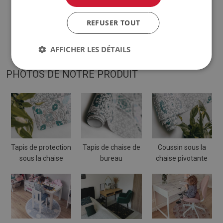
♦
Le tapis est conçu pour être utilisé sur une surface dure.
REFUSER TOUT
Lorsqu'il est placé sur une surface molle, il peut se plier et se
déplacer.
AFFICHER LES DÉTAILS
PHOTOS DE NOTRE PRODUIT
Tapis de protection
Tapis de chaise de
Coussin sous la
sous la chaise
bureau
chaise pivotante