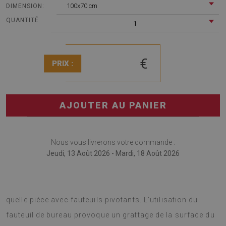
100x70 cm
DIMENSION:
QUANTITÉ
1
:
€
PRIX :
AJOUTER AU PANIER
Nous vous livrerons votre commande :
Jeudi, 13 Août 2026 - Mardi, 18 Août 2026
Tapis de chaise sera certainement utile dans n'importe
quelle pièce avec fauteuils pivotants. L'utilisation du
fauteuil de bureau provoque un grattage de la surface du