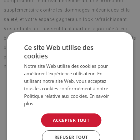
composition. Le bureau bénéficiera d'une protection
supplémentaire contre les dommages mécaniques et la
saleté, et votre espace gagnera un look rafraîchissant.
Vos enfants, qui passent la plupart de la journée à leur
bureau devant l'ordinateur, vont surement adorer Tapis de
Ce site Web utilise des
bureau Grues de vol. Choisissez votre design préféré et
cookies
profitez de votre nouvel accessoire pendant pendant de
Notre site Web utilise des cookies pour
nombreuses années.
améliorer l'expérience utilisateur. En
utilisant notre site Web, vous acceptez
tous les cookies conformément à notre
♦ Matériau :
vinyle renforcé par une maille PES ;
Politique relative aux cookies.
En savoir
plus
♦ Épaisseur :
1,6 mm ;
ACCEPTER TOUT
♦
Les teintes de la moquette peuvent varier légèrement
par rapport à la visualisation.
REFUSER TOUT