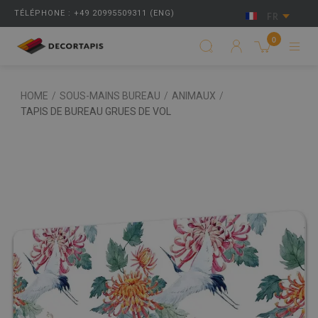
TÉLÉPHONE : +49 20995509311 (ENG)
FR
0
HOME
/
SOUS-MAINS BUREAU
/
ANIMAUX
/
TAPIS DE BUREAU GRUES DE VOL