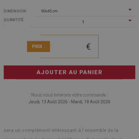
90x45 cm
DIMENSION:
QUANTITÉ
1
:
€
PRIX :
AJOUTER AU PANIER
Nous vous livrerons votre commande :
Jeudi, 13 Août 2026 - Mardi, 18 Août 2026
Sous-main bureau est un gadget multifonctionnel, qui
sera un complément intéressant à l'ensemble de la